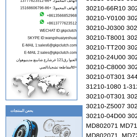
الهاتف المحمو2: +86-13777623512
30210-66R10 30
الهاتف المحمو3: +86-15168606796
+8613566852968
30210-Y0100 30
+8613777623512
30210-J0300 30
WECHAT ID:gkpclutch
30210-T8001 30
SKYPE ID:wangshuaiyeshuai
E-MAIL 1:sales6@gkpclutch.com
30210-TT200 30
E-MAIL 2:sales@gkpclutch.com
30210-24U00 30
العنوا رق121 غرشارع شاىينغ مدينيوهوان
30210-C8000 30
مقاطعة تشجيانالصي/td>
30210-0T301 344
31210-1080 1-31
30210-0T301 30
30210-Z5007 30
بحعن المنتجات
30210-04D00 30
MD802071 MD71
MD802071 MD72