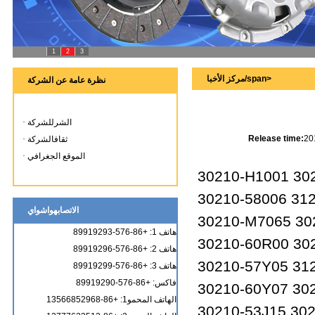
1
2
3
مركز الأخبا/span>
نظرة عامة عن الشركة
·
الشرللشركة
Release time:
20
·
ثقافالشركة
·
الموقع الجغرافي
30210-H1001 30
30210-58006 31
الاتصابهواشواي
30210-M7065 30
هاتف 1: +86-576-89919293
30210-60R00 30
هاتف 2: +86-576-89919296
30210-57Y05 31
هاتف 3: +86-576-89919299
فاكس: +86-576-89919290
30210-60Y07 30
الهاتف المحمو1: +86-13566852968
30210-53J15 30