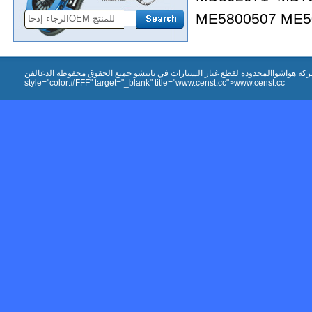
ME5800507 ME5
شركة هواشواالمحدودة لقطع غيار السيارات في تايتشو جميع الحقوق محفوظة الدعالفنa href="http://www.censt.
style="color:#FFF" target="_blank" title="www.censt.cc">www.censt.cc