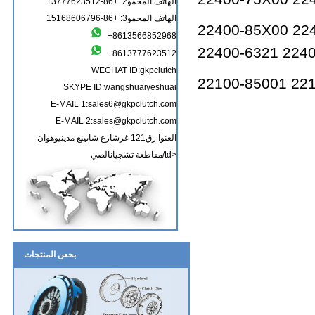
الهاتف المحمو2: +86-13777623512
الهاتف المحمو3: +86-15168606796
22400-85X00 22
+8613566852968
22400-6321 224
+8613777623512
WECHAT ID:gkpclutch
22100-85001 22
SKYPE ID:wangshuaiyeshuai
E-MAIL 1:sales6@gkpclutch.com
E-MAIL 2:sales@gkpclutch.com
العنوا رق121 غرشارع شاىينغ مدينيوهوان
مقاطعة تشجيانالصي/td>
بحعن المنتجات