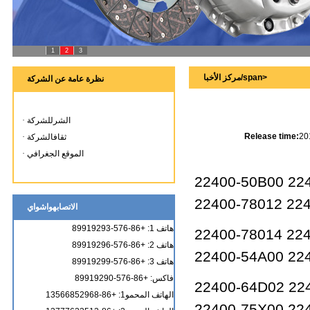
1
2
3
مركز الأخبا/span>
نظرة عامة عن الشركة
الشرللشركة
·
Release time:
20
ثقافالشركة
·
الموقع الجغرافي
·
22400-50B00 22
22400-78012 22
الاتصابهواشواي
هاتف 1: +86-576-89919293
22400-78014 22
هاتف 2: +86-576-89919296
22400-54A00 22
هاتف 3: +86-576-89919299
فاكس: +86-576-89919290
22400-64D02 22
الهاتف المحمو1: +86-13566852968
22400-75X00 22