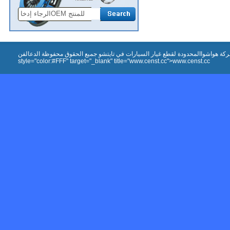
ة هواشواالمحدودة لقطع غيار السيارات في تايتشو جميع الحقوق محفوظة الدعالفنa href="http://www.censt.cc"
style="color:#FFF" target="_blank" title="www.censt.cc">www.censt.cc